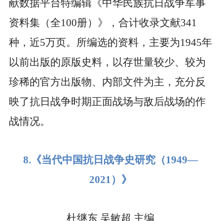
献数据平台特编辑《中华民族抗日战争军事
资料集（全
100
册）》，合计收录文献
341
种，近
5
万页。所编选的资料，主要为
1945
年
以前出版的原版史料，以存世量较少、较为
珍稀的官方出版物、内部文件为主，充分反
映了抗日战争时期正面战场与敌后战场的作
战情况。
8.
《当代中国抗日战争史研究（
1949—
2021
）》
杜继东
吴敏超
主编