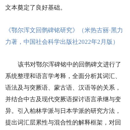
文本奠定了良好基础。
《鄂尔浑文回鹘碑铭研究》
（米热古丽·黑力
力著，中国社会科学出版社
2022
年
2
月版）
该书对鄂尔浑碑铭中的回鹘碑文进行了
系统整理和语言学考释，全面分析其词汇、
语法及与突厥语、蒙古语、汉语等的关系，
并结合中古及现代突厥语探讨语言承继与变
异。引入柏林学派与日本学派的研究方法，
提出词汇层累性与混合性的解释框架，对回