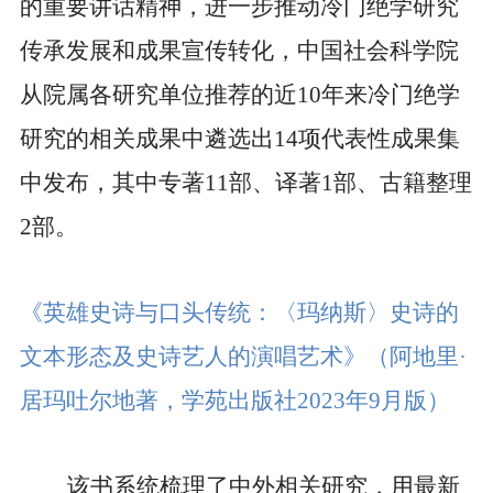
的重要讲话精神，进一步推动冷门绝学研究
传承发展和成果宣传转化，中国社会科学院
从院属各研究单位推荐的近
10
年来冷门绝学
研究的相关成果中遴选出
14
项代表性成果集
中发布，其中专著
11
部、译著
1
部、古籍整理
2
部。
《英雄史诗与口头传统：〈玛纳斯〉史诗的
文本形态及史诗艺人的演唱艺术》
（阿地里·
居玛吐尔地著，学苑出版社
2023
年
9
月版）
该书系统梳理了中外相关研究，用最新