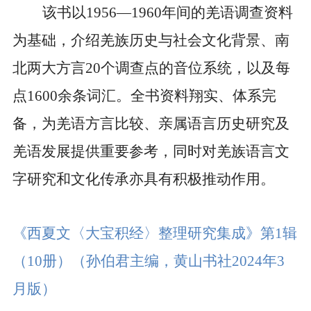
该书以
1956
—
1960
年间的羌语调查资料
为基础，介绍羌族历史与社会文化背景、南
北两大方言
20
个调查点的音位系统，以及每
点
1600
余条词汇。全书资料翔实、体系完
备，为羌语方言比较、亲属语言历史研究及
羌语发展提供重要参考，同时对羌族语言文
字研究和文化传承亦具有积极推动作用。
《西夏文〈大宝积经〉整理研究集成》第
1
辑
（
10
册）
（孙伯君主编，黄山书社
2024
年
3
月版）